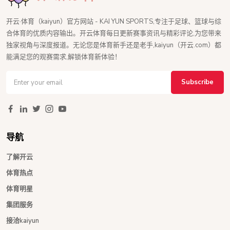
开云·体育（kaiyun）官方网站 - KAI YUN SPORTS,专注于足球、篮球与综
合体育的优质内容输出。开云体育每日更新赛事资讯与精彩评论,为您带来
独家视角与深度报道。无论您是体育新手还是老手,kaiyun（开云.com）都
能满足您的观赛需求,解锁体育新体验！
Subscribe
导航
了解开云
体育热点
体育明星
集团服务
接洽kaiyun