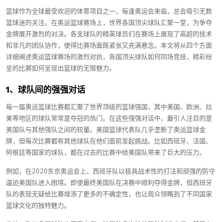
篮球作为全球最受欢迎的体育项目之一，每逢奥运会来临，总会吸引无数
篮球迷的关注。在奥运篮球赛场上，世界各国顶尖球队汇聚一堂，为争夺
金牌展开激烈的对决。各支球队的精英球员们在赛场上展现了高超的技术
和非凡的团队协作，使得比赛场面既紧张又充满悬念。本文将从四个方面
详细阐述奥运篮球赛场的激烈对抗，各国顶尖球队如何同场竞技，精彩纷
呈的比赛如何呈现出篮球的无限魅力。
1、球队间的强强对话
每一届奥运篮球比赛都汇聚了世界顶级的篮球强国，其中美国、欧洲、拉
美等地区的球队常常是夺冠的热门。在这些强强对话中，最引人注目的是
美国队与其他强队之间的较量。美国篮球代表队几乎垄断了奥运篮球金
牌，但每次比赛都有其他球队在他们面前发起挑战。比如西班牙、法国、
阿根廷等国家的球队，都在过去的比赛中给美国队带来了巨大的压力。
例如，在2020东京奥运会上，西班牙队以极具战术性的打法和顽强的防守
逼迫美国队进入困境。即使最终美国队在决赛中顺利夺得金牌，但西班牙
队的表现无疑给比赛增添了更多的不确定性，也让观众领略到了不同国家
篮球文化的独特魅力。