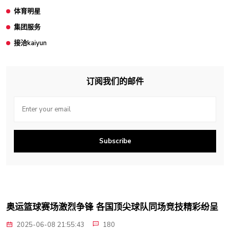
体育明星
集团服务
接洽kaiyun
订阅我们的邮件
Subscribe
奥运篮球赛场激烈争锋 各国顶尖球队同场竞技精彩纷呈
2025-06-08 21:55:43
180