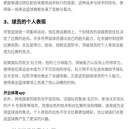
更能够通过团队配合来展现战术执行的高度。这种战术与技术的结合，使
得每一场奥运篮球赛都充满了变数与看点。
3、球员的个人表现
尽管篮球是一项集体运动，但在奥运赛场上，个别球员的卓越表现往往决
定了比赛的走向。许多世界级球员通过自己的超凡能力，在关键时刻扭转
比赛局势。无论是得分、助攻、抢断还是防守，顶级球员的个人表现总能
成为比赛的亮点。
如美国队的凯文·杜兰特，他的三分球能力、突破能力以及场上的领导力，
使得他在奥运会中成为了不可忽视的存在。杜兰特不仅在进攻端给予球队
巨大支持，在防守端也做出了关键贡献。正是这些超级球员的个人能力，
使得奥运篮球赛场上充满了惊心动魄的时刻。
开云体育app
此外，其他国家的球员也不容忽视。法国队的鲁迪·戈贝尔、斯洛文尼亚队
的卢卡·东契奇等球员，凭借出色的技术和对比赛的深刻理解，逐渐成为全
球篮球迷的焦点。个人表现的出色不仅令比赛更加精彩，也让球迷们对奥
运篮球赛产生了更深的兴趣。