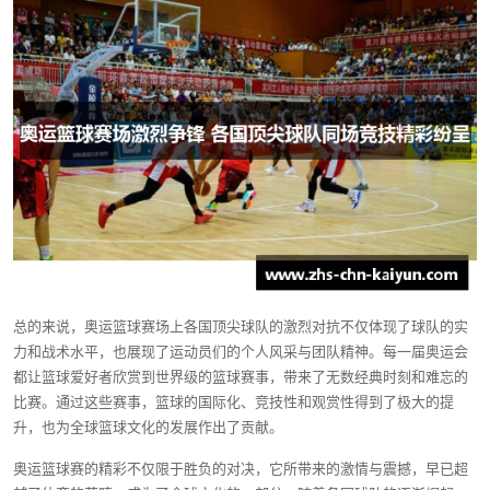
总的来说，奥运篮球赛场上各国顶尖球队的激烈对抗不仅体现了球队的实
力和战术水平，也展现了运动员们的个人风采与团队精神。每一届奥运会
都让篮球爱好者欣赏到世界级的篮球赛事，带来了无数经典时刻和难忘的
比赛。通过这些赛事，篮球的国际化、竞技性和观赏性得到了极大的提
升，也为全球篮球文化的发展作出了贡献。
奥运篮球赛的精彩不仅限于胜负的对决，它所带来的激情与震撼，早已超