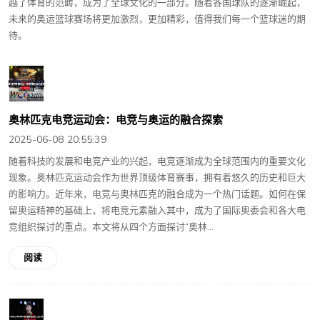
越了体育的范畴，成为了全球文化的一部分。随着各国球队的逐渐崛起，
未来的奥运篮球赛场将更加激烈，更加精彩，值得我们每一个篮球迷的期
待。
奥林匹克电竞运动会：电竞与奥运的融合探索
2025-06-08 20:55:39
随着科技的发展和电竞产业的兴起，电竞逐渐成为全球范围内的重要文化
现象。奥林匹克运动会作为世界顶级体育赛事，拥有着悠久的历史和巨大
的影响力。近年来，电竞与奥林匹克的融合成为一个热门话题。如何在保
留奥运精神的基础上，将电竞元素融入其中，成为了国际奥委会和各大电
竞组织探讨的重点。本文将从四个方面探讨“奥林...
阅读