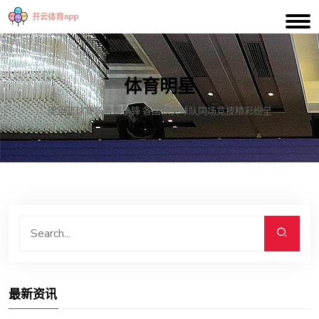
体育明星
奥运篮球赛场激烈争锋 各国顶尖球队同场竞技精彩纷呈
最新资讯