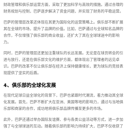
财政管理和俱乐部运营方面，采取了更加科学与高效的措施。通过合理的
财务规划与控制，巴萨逐步解决了资金问题，并实现了财务的平稳运营。
巴萨的管理层改革还体现在其更为国际化的运营策略上。俱乐部不断扩展
其在全球的市场，提升了品牌的价值。比如，巴萨通过与全球知名品牌的
合作，不仅增强了俱乐部的商业收益，还扩大了其在全球球迷中的影响
力。
同时，巴萨的管理层还更加注重球队的长远发展。无论是在球员转会的引
进与放行，还是在俱乐部文化的维护方面，都体现出了管理者的远见卓
识。巴萨的改革不仅让俱乐部在经济上保持健康增长，更为球队的竞技表
现提供了坚实的后盾。
4、俱乐部的全球化发展
在现代足球日益全球化的背景下，巴萨也紧跟时代潮流，着力推动其全球
化发展。首先，巴萨不断扩大在亚洲、美国等地的影响力，通过与当地俱
乐部和商家的合作，成功地将俱乐部品牌传播至更多的市场。
此外，巴萨还通过举办国际友谊赛、参与各类公益活动等方式，进一步加
强了与全球球迷的互动。随着俱乐部的影响力持续扩大，巴萨不仅收获了