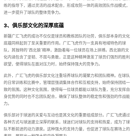
练的指导下，通过灵活的战术配合，形成攻防一体的高效团队作战模式，
进一步提升了球队的整体竞争力。
3、俱乐部文化的深厚底蕴
新疆广汇飞虎的成功不仅仅是球员和教练团队的功劳，俱乐部本身的文化
底蕴同样起到了至关重要的作用。广汇飞虎作为一支具有地域特色的球
队，其独特的“西北狼”精神，激励着每一位球员在场上拼搏。西北狼的文
化内涵包含了坚韧、不屈与勇敢，正是这种精神激发了球员们强烈的胜利
欲望，使得球队在面对压力时，始终保持强大的竞争力。
此外，广汇飞虎的俱乐部文化注重培养球队的凝聚力和团队精神。在球队
的日常训练和比赛中，管理层强调集体合作和互相支持，始终保持团结一
致的氛围。这种文化氛围，使得每一位球员都能以球队为重，充分发挥自
身优势的同时也不忘团队配合，确保了球队整体的稳定性和强劲的作战能
力。
俱乐部对于球迷的关爱与互动也是其文化的重要组成部分。广汇飞虎通过
各种方式与球迷建立深厚的联系，球迷们对球队的支持和热爱，成为了球
队不断前进的动力源泉。这种强大的支持力量，也促进了球队在赛场上的
表现，展现出一种强大的内外凝聚力。