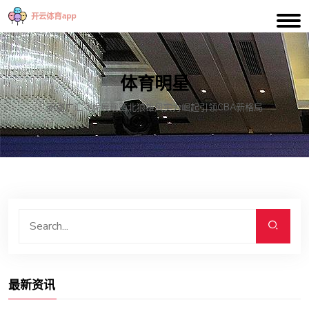
体育明星
新疆广汇飞虎展现西北狼雄风实力崛起引领CBA新格局
最新资讯