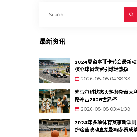
最新资讯
2024夏窗本菲卡转会最新动
核心球员去留引球迷热议
2026-08-08 04:38:38
迪马尔科状态火热领衔意大
路冲击2026世界杯
2026-08-08 03:41:38
2024年多项体育赛事新规则
炉这些改动直接影响参赛成