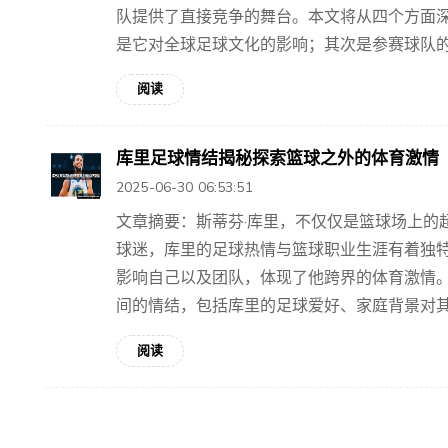
队提供了直接竞争的舞台。本文将从四个方面
是它对全球足球文化的影响；其次是参赛球队的竞
阅读
库里足球情结揭秘探索篮球之外的体育激情
2025-06-30 06:53:51
文章摘要：斯蒂芬·库里，不仅仅是篮球场上的
球迷，库里的足球热情与篮球职业生涯有着独
影响自己以及团队，体现了他跨界的体育激情
间的情结，包括库里的足球爱好、家庭背景对其影
阅读