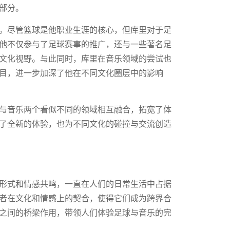
部分。
。尽管篮球是他职业生涯的核心，但库里对于足
他不仅参与了足球赛事的推广，还与一些著名足
文化视野。与此同时，库里在音乐领域的尝试也
目，进一步加深了他在不同文化圈层中的影响
与音乐两个看似不同的领域相互融合，拓宽了体
了全新的体验，也为不同文化的碰撞与交流创造
形式和情感共鸣，一直在人们的日常生活中占据
者在文化和情感上的契合，使得它们成为跨界合
之间的桥梁作用，带领人们体验足球与音乐的完