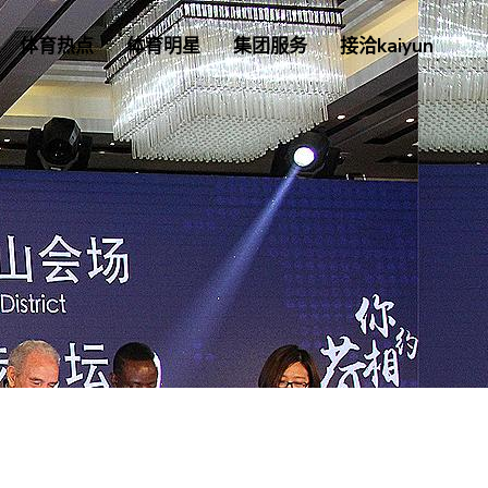
体育热点
体育明星
集团服务
接洽kaiyun