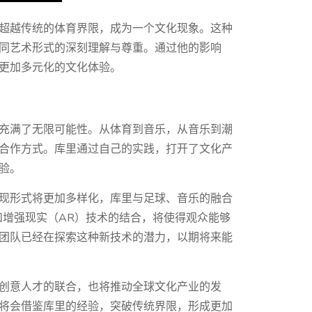
超越传统的体育界限，成为一个文化现象。这种
同艺术形式的深刻理解与尊重。通过他的影响
更加多元化的文化体验。
充满了无限可能性。从体育到音乐，从音乐到潮
合作方式。库里通过自己的实践，打开了文化产
验。
现形式将更加多样化，库里与足球、音乐的融合
和增强现实（AR）技术的结合，将使得观众能够
团队已经在探索这种新技术的潜力，以期将来能
创意人才的联合，也将推动全球文化产业的发
将会借鉴库里的经验，突破传统界限，形成更加