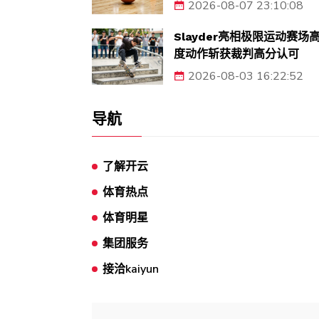
2026-08-07 23:10:08
Slayder亮相极限运动赛场
度动作斩获裁判高分认可
2026-08-03 16:22:52
导航
了解开云
体育热点
体育明星
集团服务
接洽kaiyun