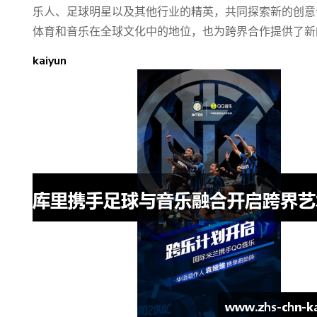
乐人、足球明星以及其他行业的精英，共同探索新的创意
体育和音乐在全球文化中的地位，也为跨界合作提供了新
kaiyun