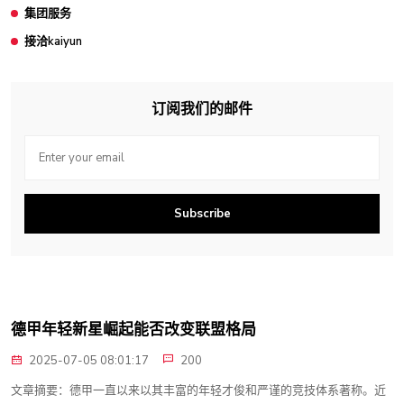
集团服务
接洽kaiyun
订阅我们的邮件
Subscribe
德甲年轻新星崛起能否改变联盟格局
2025-07-05 08:01:17
200
文章摘要：德甲一直以来以其丰富的年轻才俊和严谨的竞技体系著称。近