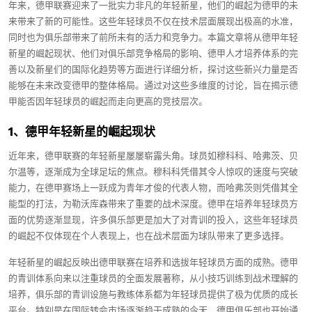
年来，德甲联赛迎来了一批实力非凡的年轻新星，他们的崛起为德甲的未
来带来了新的可能性。这些年轻球员不仅在技术层面展现出极高的水准，
同时也为俱乐部带来了前所未有的活力和竞争力。本篇文章将从德甲年轻
新星的崛起现状、他们对俱乐部竞争格局的影响、德甲人才培养体系的完
善以及新星们的国际化趋势等方面进行详细分析，探讨这些新兴力量是否
能够在未来改变德甲的整体格局。通过对这些多维度的讨论，旨在揭示德
甲能否因年轻球员的崛起而走向更高的竞技层次。
1、德甲年轻新星的崛起现状
近年来，德甲联赛的年轻新星屡屡崭露头角。球员如穆科科、哈弗茨、贝
尔温等，逐渐成为全球足坛的焦点。穆科科凭借其令人惊叹的速度与突破
能力，在德甲赛场上一跃成为青年才俊的代表人物，而哈弗茨则凭借其全
能型的打法，为勒沃库森带来了重要的战术深度。德甲在培养年轻球员方
面的优势逐渐显现，许多俱乐部更是加大了对青训的投入，这些年轻球员
的崛起不仅体现在个人表现上，也在战术层面为球队带来了更多选择。
年轻新星的崛起反映出德甲联赛在培养和选拔年轻球员方面的成熟。德甲
的青训体系向来以注重球员的全面发展著称，从小技巧训练到战术理解的
培养，俱乐部的青训设施与教练体系都为年轻球员提供了极为优质的成长
平台。特别是在国际转会市场逐渐趋于成熟的今天，德甲俱乐部也开始通