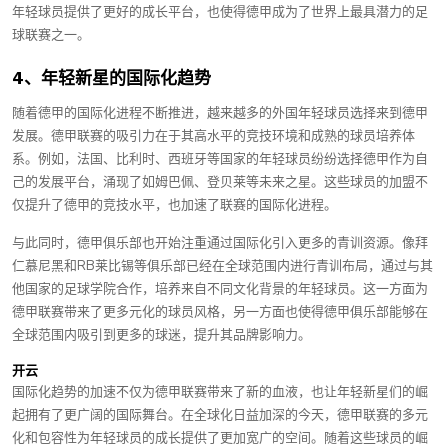
年轻球员提供了更好的成长平台，也使得德甲成为了世界上最具潜力的足
球联赛之一。
4、年轻新星的国际化趋势
随着德甲的国际化进程不断推进，越来越多的外国年轻球员选择来到德甲
发展。德甲联赛的吸引力在于其高水平的竞技环境和成熟的球员培养体
系。例如，法国、比利时、西班牙等国家的年轻球员纷纷选择德甲作为自
己的发展平台，涌现了如姆巴佩、登贝莱等未来之星。这些球员的加盟不
仅提升了德甲的竞技水平，也加速了联赛的国际化进程。
与此同时，德甲俱乐部也开始注重通过国际化引入更多的青训资源。像拜
仁慕尼黑和RB莱比锡等俱乐部已经在全球范围内进行青训布局，通过与其
他国家的足球学院合作，培养来自不同文化背景的年轻球员。这一方面为
德甲联赛带来了更多元化的球员风格，另一方面也使得德甲俱乐部能够在
全球范围内吸引到更多的球迷，提升其品牌影响力。
开云
国际化趋势的加速不仅为德甲联赛带来了新的血液，也让年轻新星们的崛
起拥有了更广阔的国际舞台。在全球化日益加深的今天，德甲联赛的多元
化和包容性为年轻球员的成长提供了更加宽广的空间。随着这些球员的崛