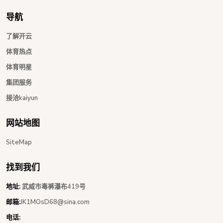
导航
了解开云
体育热点
体育明星
集团服务
接洽kaiyun
网站地图
SiteMap
找到我们
地址:
武威市毒裤瀑布419号
邮箱:
JK1MOsD68@sina.com
电话: