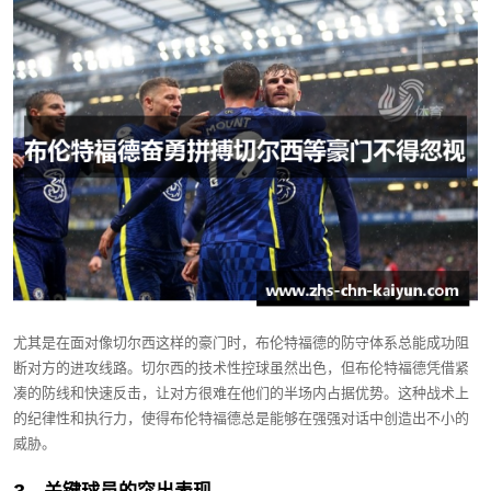
尤其是在面对像切尔西这样的豪门时，布伦特福德的防守体系总能成功阻
断对方的进攻线路。切尔西的技术性控球虽然出色，但布伦特福德凭借紧
凑的防线和快速反击，让对方很难在他们的半场内占据优势。这种战术上
的纪律性和执行力，使得布伦特福德总是能够在强强对话中创造出不小的
威胁。
3、关键球员的突出表现