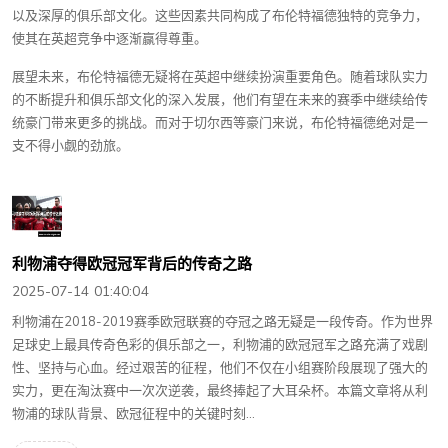
以及深厚的俱乐部文化。这些因素共同构成了布伦特福德独特的竞争力，
使其在英超竞争中逐渐赢得尊重。
展望未来，布伦特福德无疑将在英超中继续扮演重要角色。随着球队实力
的不断提升和俱乐部文化的深入发展，他们有望在未来的赛季中继续给传
统豪门带来更多的挑战。而对于切尔西等豪门来说，布伦特福德绝对是一
支不得小觑的劲旅。
利物浦夺得欧冠冠军背后的传奇之路
2025-07-14 01:40:04
利物浦在2018-2019赛季欧冠联赛的夺冠之路无疑是一段传奇。作为世界
足球史上最具传奇色彩的俱乐部之一，利物浦的欧冠冠军之路充满了戏剧
性、坚持与心血。经过艰苦的征程，他们不仅在小组赛阶段展现了强大的
实力，更在淘汰赛中一次次逆袭，最终捧起了大耳朵杯。本篇文章将从利
物浦的球队背景、欧冠征程中的关键时刻...