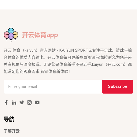
开云·体育（kaiyun）官方网站 - KAI YUN SPORTS,专注于足球、篮球与综
合体育的优质内容输出。开云体育每日更新赛事资讯与精彩评论,为您带来
独家视角与深度报道。无论您是体育新手还是老手,kaiyun（开云.com）都
能满足您的观赛需求,解锁体育新体验！
Subscribe
导航
了解开云