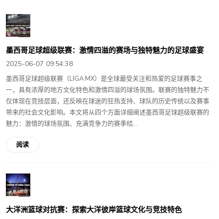
墨西哥足球超级联赛：激情四溢的赛场与独特魅力的足球盛宴
2025-06-07 09:54:38
墨西哥足球超级联赛（LIGA MX）是全球最受关注和热爱的足球赛事之
一，具有浓厚的地方文化特色和激情四溢的球场氛围。联赛的独特魅力不
仅体现在竞技层面，还反映在球迷的狂热支持、球队的历史传统以及赛事
带来的社会文化影响。本文将从四个方面详细阐述墨西哥足球超级联赛的
魅力：激情的球场氛围、充满竞争力的赛季结...
阅读
大洋洲篮球对抗赛：探索大洋彼岸篮球文化与竞技特色