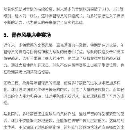
随着俱乐部对青训的持续投资，越来越多的青训球员突破了U19、U21等
级别，进入到一线队。这种年轻球员的快速成长，为多特蒙德注入了源源
不断的活力，也为球队的未来奠定了坚实的基础。
2、青春风暴席卷赛场
近年来，多特蒙德的比赛风格一直充满活力与激情。特别是在进攻端，年
轻球员的奔跑与拼搏精神成为球队的标志性特点。球队的快速反击和高压
防守战术，给对手带来了很大的压力，也展现了多特蒙德独特的战术魅
力。通过大胆使用年轻球员，球队不仅在德甲赛场上占据了重要位置，也
在欧洲赛场上频频制造惊喜。
如哈兰德、桑乔等年轻球员的崛起，使得多特蒙德的进攻战术更加多样
化。球队通过细腻的传递与快速的跑位，创造了大量的进攻机会。而年轻
球员的个人能力和突破，让对手防线无所适从，帮助球队取得了可喜的成
绩。
与此同时，多特蒙德还注重球队的集体作战。通过严密的阵型和紧密的配
合，球队不仅能够高效地进攻，还能够在防守中做到层层把关。这样的战
术体系，不仅保证了球队的稳定性，还能让年轻球员快速适应高强度的比