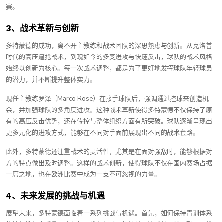
赛。
3、战术革新与创新
多特蒙德的成功，离不开主教练和战术团队的深思熟虑与创新。从克洛普
时代的高压逼抢战术，到现如今的多变进攻与快速反击，球队的战术风格
始终以创新为核心。每一次战术调整，都是为了更好地发挥球队年轻球员
的潜力，并不断提升整体实力。
现任主教练罗泽（Marco Rose）在接手球队后，强调通过控球来创造机
会，并加强球队的多角度进攻。这种战术革新使得多特蒙德不仅保持了原
有的高压反击优势，还在传控与整体组织方面有所突破。球队逐渐呈现出
更多元化的进攻方式，能够在不同对手面前展现出不同的战术套路。
此外，多特蒙德还注重战术的灵活性，尤其是在面对强敌时，能够根据对
方的特点做出及时调整。这样的战术创新，使得球队不仅在国内赛场占据
一席之地，也在欧洲比赛中成为一支不可忽视的力量。
4、未来发展的挑战与机遇
展望未来，多特蒙德面临着一系列挑战与机遇。首先，如何保持青训体系