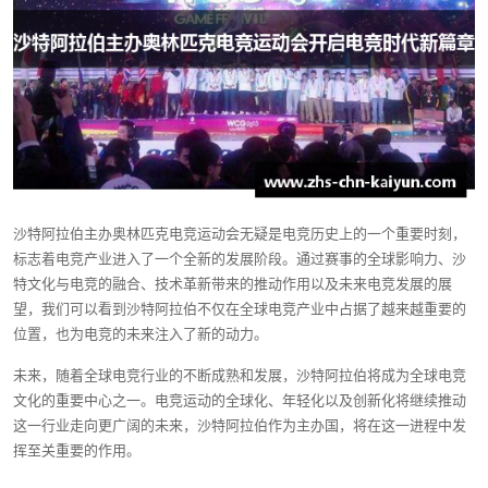
沙特阿拉伯主办奥林匹克电竞运动会无疑是电竞历史上的一个重要时刻，
标志着电竞产业进入了一个全新的发展阶段。通过赛事的全球影响力、沙
特文化与电竞的融合、技术革新带来的推动作用以及未来电竞发展的展
望，我们可以看到沙特阿拉伯不仅在全球电竞产业中占据了越来越重要的
位置，也为电竞的未来注入了新的动力。
未来，随着全球电竞行业的不断成熟和发展，沙特阿拉伯将成为全球电竞
文化的重要中心之一。电竞运动的全球化、年轻化以及创新化将继续推动
这一行业走向更广阔的未来，沙特阿拉伯作为主办国，将在这一进程中发
挥至关重要的作用。