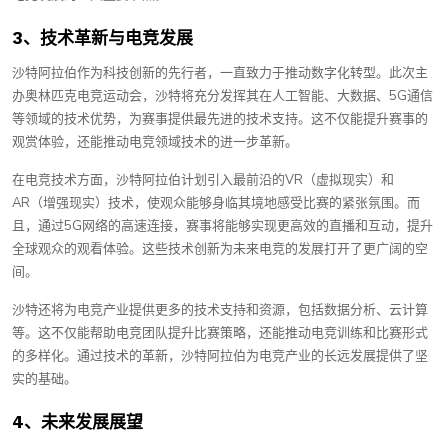
3、技术革新与电竞发展
沙特阿拉伯作为科技创新的先行者，一直致力于推动数字化转型。此次主
办奥林匹克电竞运动会，沙特将充分发挥其在人工智能、大数据、5G通信
等领域的技术优势，为赛事提供最先进的技术支持。这不仅能提升赛事的
观赏体验，还能推动电竞领域技术的进一步革新。
在电竞技术方面，沙特阿拉伯计划引入最前沿的VR（虚拟现实）和
AR（增强现实）技术，使观众能够身临其境地感受比赛的紧张氛围。而
且，通过5G网络的高速连接，赛事将能够实现更高效的直播和互动，提升
全球观众的观看体验。这些技术创新为未来电竞的发展打开了更广阔的空
间。
沙特还将为电竞产业提供更多的技术支持和资源，包括数据分析、云计算
等。这不仅能帮助电竞团队提升比赛策略，还能推动电竞训练和比赛形式
的多样化。通过技术的革新，沙特阿拉伯为电竞产业的长远发展提供了坚
实的基础。
4、未来发展展望