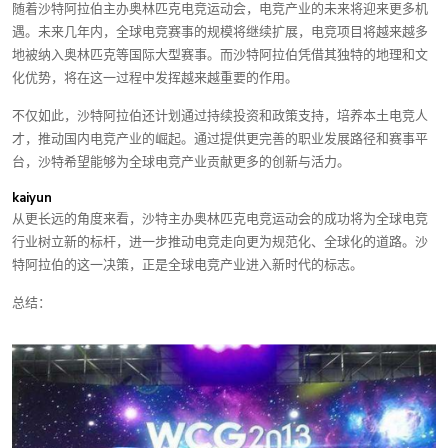
随着沙特阿拉伯主办奥林匹克电竞运动会，电竞产业的未来将迎来更多机
遇。未来几年内，全球电竞赛事的规模将继续扩展，电竞项目将越来越多
地被纳入奥林匹克等国际大型赛事。而沙特阿拉伯凭借其独特的地理和文
化优势，将在这一过程中发挥越来越重要的作用。
不仅如此，沙特阿拉伯还计划通过持续投资和政策支持，培养本土电竞人
才，推动国内电竞产业的崛起。通过提供更完善的职业发展路径和赛事平
台，沙特希望能够为全球电竞产业贡献更多的创新与活力。
kaiyun
从更长远的角度来看，沙特主办奥林匹克电竞运动会的成功将为全球电竞
行业树立新的标杆，进一步推动电竞走向更为规范化、全球化的道路。沙
特阿拉伯的这一决策，正是全球电竞产业进入新时代的标志。
总结：