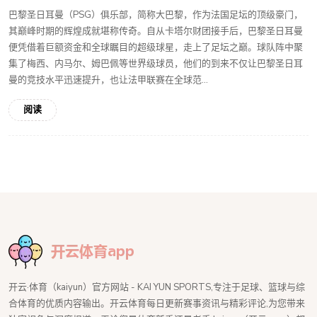
巴黎圣日耳曼（PSG）俱乐部，简称大巴黎，作为法国足坛的顶级豪门，
其巅峰时期的辉煌成就堪称传奇。自从卡塔尔财团接手后，巴黎圣日耳曼
便凭借着巨额资金和全球瞩目的超级球星，走上了足坛之巅。球队阵中聚
集了梅西、内马尔、姆巴佩等世界级球员，他们的到来不仅让巴黎圣日耳
曼的竞技水平迅速提升，也让法甲联赛在全球范...
阅读
开云·体育（kaiyun）官方网站 - KAI YUN SPORTS,专注于足球、篮球与综
合体育的优质内容输出。开云体育每日更新赛事资讯与精彩评论,为您带来